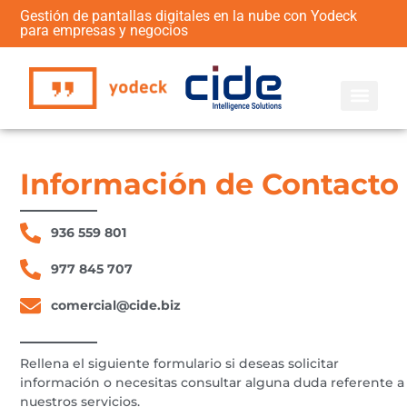
Gestión de pantallas digitales en la nube con Yodeck
para empresas y negocios
Señalización Digital
Información de Contacto
936 559 801
977 845 707
comercial@cide.biz
Rellena el siguiente formulario si deseas solicitar
información o necesitas consultar alguna duda referente a
nuestros servicios.